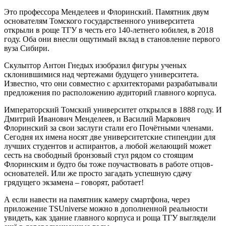
Это профессора Менделеев и Флоринский. Памятник двум
основателям Томского государственного университета
открыли в роще ТГУ в честь его 140-летнего юбилея, в 2018
году. Оба они внесли ощутимый вклад в становление первого
вуза Сибири.
Скульптор Антон Гнедых изобразил фигуры ученых
склонившимися над чертежами будущего университета.
Известно, что они совместно с архитекторами разрабатывали
предложения по расположению аудиторий главного корпуса.
Императорский Томский университет открылся в 1888 году. И
Дмитрий Иванович Менделеев, и Василий Маркович
Флоринский за свои заслуги стали его Почётными членами.
Сегодня их имена носят две университетские стипендии для
лучших студентов и аспирантов, а любой желающий может
сесть на свободный бронзовый стул рядом со стоящим
Флоринским и будто бы тоже поучаствовать в работе отцов-
основателей. Или же просто загадать успешную сдачу
грядущего экзамена – говорят, работает!
А если навести на памятник камеру смартфона, через
приложение TSUniverse можно в дополненной реальности
увидеть, как здание главного корпуса и роща ТГУ выглядели