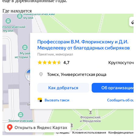
ещё в дореволюционные годы.
Где находится
Памятник Профессорам В.М. Флоринскому и Д.И. Менделееву от благодарных
Жанровая скульптура в Томске
сибиряков