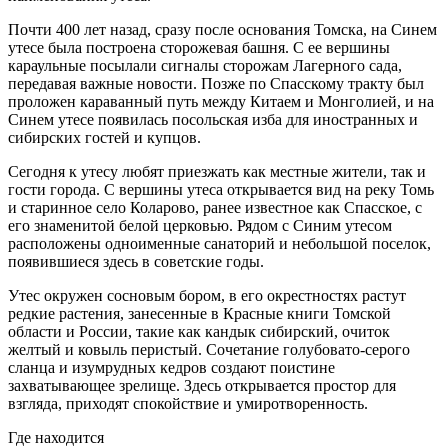
Почти 400 лет назад, сразу после основания Томска, на Синем
утесе была построена сторожевая башня. С ее вершины
караульные посылали сигналы сторожам Лагерного сада,
передавая важные новости. Позже по Спасскому тракту был
проложен караванный путь между Китаем и Монголией, и на
Синем утесе появилась посольская изба для иностранных и
сибирских гостей и купцов.
Сегодня к утесу любят приезжать как местные жители, так и
гости города. С вершины утеса открывается вид на реку Томь
и старинное село Коларово, ранее известное как Спасское, с
его знаменитой белой церковью. Рядом с Синим утесом
расположены одноименные санаторий и небольшой поселок,
появившиеся здесь в советские годы.
Утес окружен сосновым бором, в его окрестностях растут
редкие растения, занесенные в Красные книги Томской
области и России, такие как кандык сибирский, очиток
желтый и ковыль перистый. Сочетание голубовато-серого
сланца и изумрудных кедров создают поистине
захватывающее зрелище. Здесь открывается простор для
взгляда, приходят спокойствие и умиротворенность.
Где находится