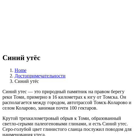
Синий утёс
Home
Достопримечательности
Синий утёс
Синий утес — это природный памятник на правом берегу
реки Томи, примерно в 16 километрах к югу от Томска. Он
располагается между городом, автотрассой Томск-Коларово и
селом Коларово, занимая почти 100 гектаров.
Крутой трехкилометровый обрыв к Томи, образованный
светло-серыми палеогеновыми глинами, и есть Синий утес.
Серо-голубой цвет глинистого сланца послужил поводом для
наименования утеса.