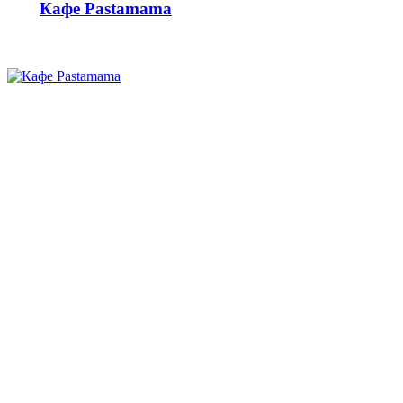
Кафе Pastamama
Караоке-клуб «Канарейка»