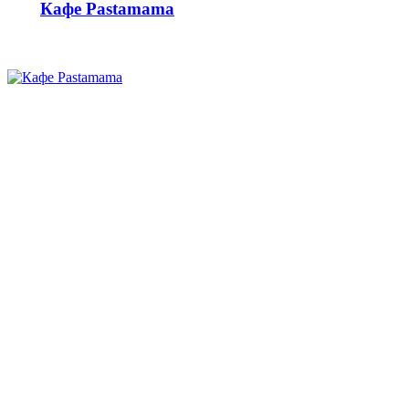
Кафе Pastamama
Караоке-клуб «Канарейка»